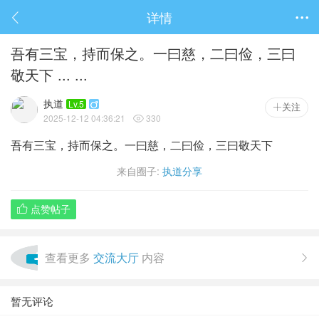
详情

吾有三宝，持而保之。一曰慈，二曰俭，三曰
敬天下 ... ...
执道
Lv.5

关注
2025-12-12 04:36:21
330

吾有三宝，持而保之。一曰慈，二曰俭，三曰敬天下
来自圈子:
执道分享
点赞帖子

查看更多
交流大厅
内容

暂无评论