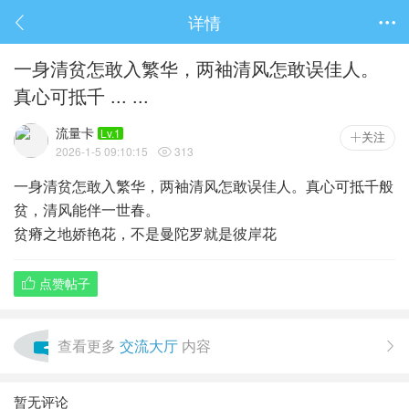
详情

一身清贫怎敢入繁华，两袖清风怎敢误佳人。
真心可抵千 ... ...
流量卡
Lv.1
关注
2026-1-5 09:10:15
313

一身清贫怎敢入繁华，两袖清风怎敢误佳人。真心可抵千般
贫，清风能伴一世春。
贫瘠之地娇艳花，不是曼陀罗就是彼岸花
点赞帖子

查看更多
交流大厅
内容

暂无评论