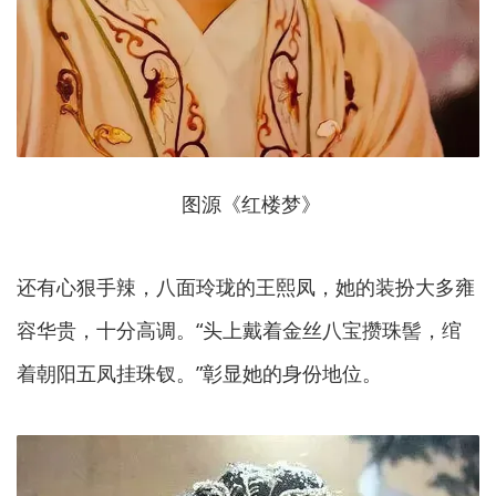
图源《红楼梦》
还有心狠手辣，八面玲珑的王熙凤，她的装扮大多雍
容华贵，十分高调。“头上戴着金丝八宝攒珠髻，绾
着朝阳五凤挂珠钗。”彰显她的身份地位。