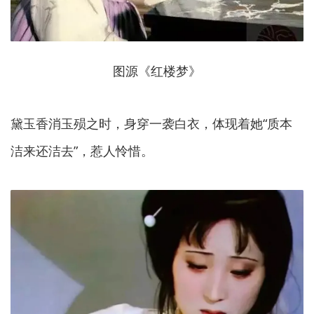
图源《红楼梦》
黛玉香消玉殒之时，身穿一袭白衣，体现着她
“质本
洁来还洁去”
，惹人怜惜。