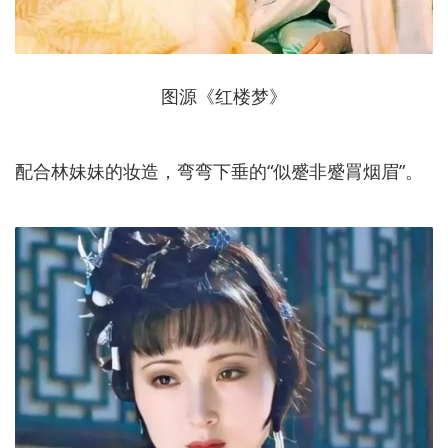
图源《红楼梦》
配合林妹妹的妆造，弯弯下垂的“似蹙非蹙罥烟眉”。