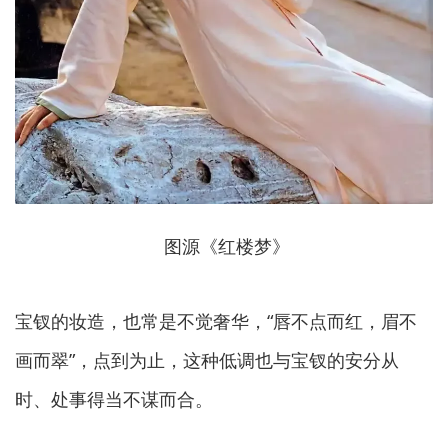
图源《红楼梦》
宝钗的妆造，也常是不觉奢华，“唇不点而红，眉不
画而翠”，点到为止，这种低调也与宝钗的安分从
时、处事得当不谋而合。