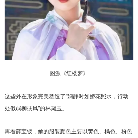
图源《红楼梦》
这些外在形象完美塑造了“娴静时如娇花照水，行动
处似弱柳扶风”的林黛玉。
再看薛宝钗，她的服装颜色主要以黄色、橘色、粉色