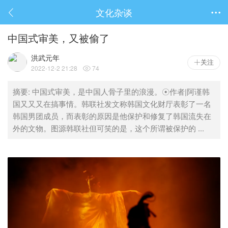
文化杂谈

中国式审美，又被偷了
洪武元年
关注
2022-12-2 21:28
74

摘要
: 中国式审美，是中国人骨子里的浪漫。☉作者|阿谨韩
国又又又在搞事情。韩联社发文称韩国文化财厅表彰了一名
韩国男团成员，而表彰的原因是他保护和修复了韩国流失在
外的文物。图源韩联社但可笑的是，这个所谓被保护的 ...