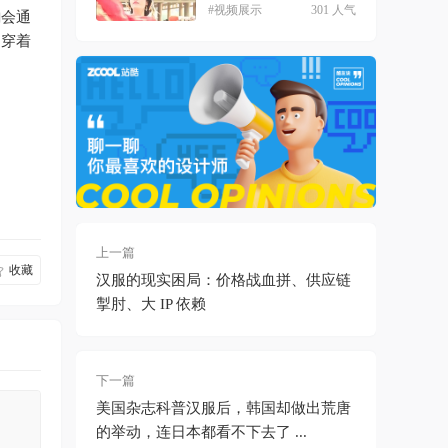
#视频展示
301 人气
韵会通
的穿着
上一篇
收藏
汉服的现实困局：价格战血拼、供应链
掣肘、大 IP 依赖
下一篇
美国杂志科普汉服后，韩国却做出荒唐
的举动，连日本都看不下去了 ...