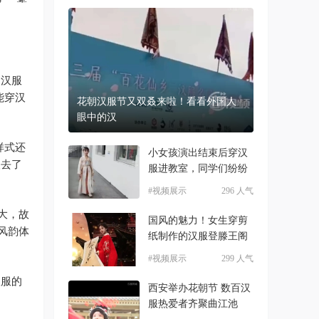
为汉服
能穿汉
花朝汉服节又双叒来啦！看看外国人
眼中的汉
样式还
小女孩演出结束后穿汉
人去了
服进教室，同学们纷纷
#视频展示
296 人气
大，故
国风的魅力！女生穿剪
风韵体
纸制作的汉服登滕王阁
#视频展示
299 人气
汉服的
西安举办花朝节 数百汉
服热爱者齐聚曲江池