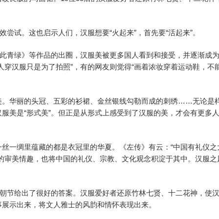
效尝试。这也启示人们，汉服想要“火起来”，首先要“活起来”。
只此青绿》等作品的出圈，汉服美被更多国人看到和接受，并逐渐成
人穿汉服只是为了拍照”，有的网友则觉得“画着浓妆穿着运动鞋，不
美。华丽的头冠、五彩的衫裙、金丝银线勾勒而成的刺绣……无论是
服美是“形式美”。但正是从形式上感受到了汉服的美，才会有更多
丝一绸里蕴藏的都是衣冠里的华夏。《左传》有云：“中国有礼仪之
的审美情趣，也将中国的礼仪、宗教、文化观念积淀于其中。汉服之
花朝节给出了很好的答案。汉服爱好者还原竹林七贤、十二花神，使
事展示出来，将文人雅士的风韵和情怀表现出来。