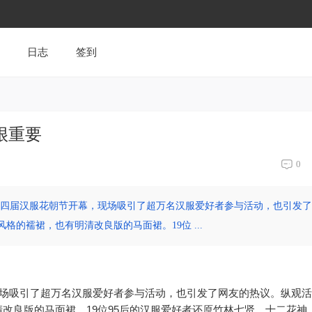
日志
签到
很重要
0
山第四届汉服花朝节开幕，现场吸引了超万名汉服爱好者参与活动，也引发
的襦裙，也有明清改良版的马面裙。19位 ...
现场吸引了超万名汉服爱好者参与活动，也引发了网友的热议。纵观
改良版的马面裙。19位95后的汉服爱好者还原竹林七贤、十二花神