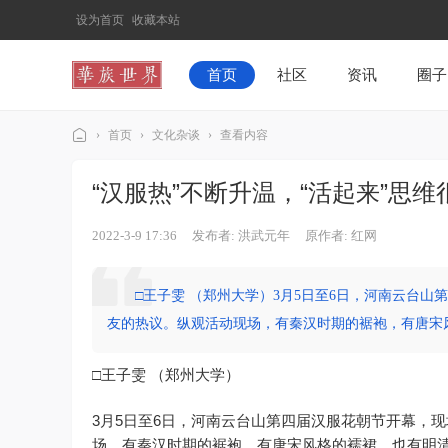
设为首页
收藏本站
首页
社区
资讯
圈子
›
首页
›
文化杂谈
›
查看内容
华
“汉服热”不断升温，“活起来”思维
族
世
2022-3-9 17:36
发布者: 洪武元年
原作者: 红网
界
□王子雯 （郑州大学）3月5日至6日，河南云台
友的热议。纵观活动现场，有秦汉时期的裾袍，有唐宋风格
□王子雯 （郑州大学）
3月5日至6日，河南云台山第四届汉服花朝节开幕，
场，有秦汉时期的裾袍，有唐宋风格的襦裙，也有明清