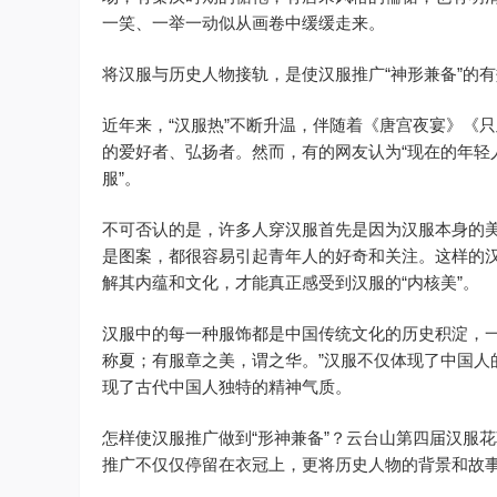
一笑、一举一动似从画卷中缓缓走来。
将汉服与历史人物接轨，是使汉服推广“神形兼备”的有
近年来，“汉服热”不断升温，伴随着《唐宫夜宴》《
的爱好者、弘扬者。然而，有的网友认为“现在的年轻
服”。
不可否认的是，许多人穿汉服首先是因为汉服本身的
是图案，都很容易引起青年人的好奇和关注。这样的汉
解其内蕴和文化，才能真正感受到汉服的“内核美”。
汉服中的每一种服饰都是中国传统文化的历史积淀，一
称夏；有服章之美，谓之华。”汉服不仅体现了中国人
现了古代中国人独特的精神气质。
怎样使汉服推广做到“形神兼备”？云台山第四届汉服
推广不仅仅停留在衣冠上，更将历史人物的背景和故