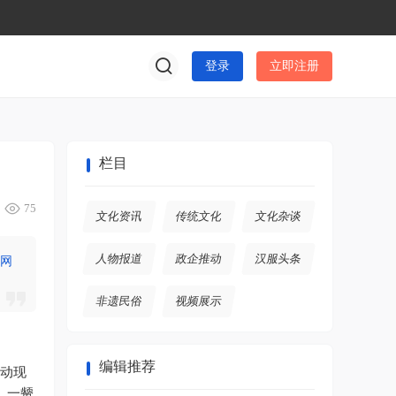
登录
立即注册
栏目
75
文化资讯
传统文化
文化杂谈
人物报道
政企推动
汉服头条
了网
非遗民俗
视频展示
编辑推荐
活动现
，一颦