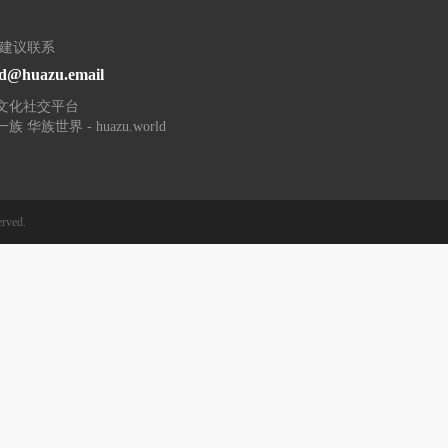
/建议联系
d@huazu.email
文化社交平台
族 华族世界 - huazu.world
erved.