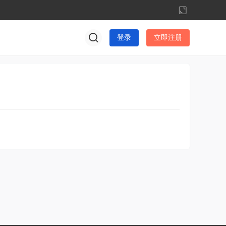
切
换
到
登录
立即注册
宽
版